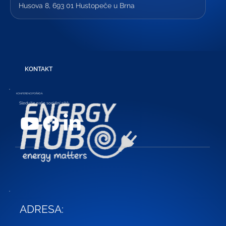
Husova 8, 693 01 Hustopeče u Brna
n
č
e
n
o
KONTAKT
KONFERENCI POŘÁDÁ:
Sledujte naše sociální sítě:
Podcasty
ADRESA: