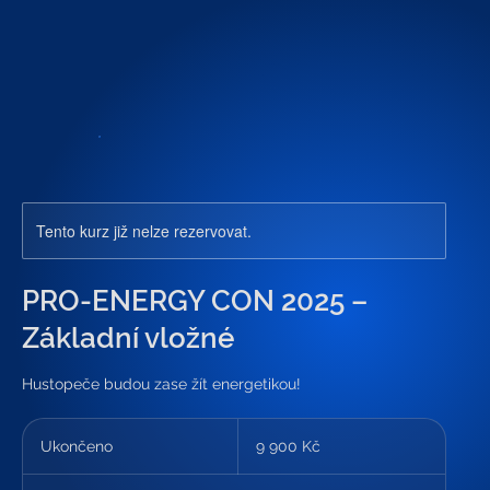
Tento kurz již nelze rezervovat.
PRO-ENERGY CON 2025 –⁠
Základní vložné
Hustopeče budou zase žít energetikou!
9 900
českých
Ukončeno
U
9 900 Kč
korun
k
o