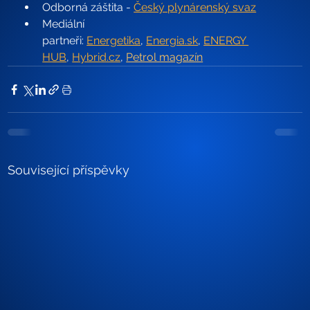
Odborná záštita - 
Český plynárenský svaz
Mediální 
partneři: 
Energetika
, 
Energia.sk
, 
ENERGY 
HUB
, 
Hybrid.cz
, 
Petrol magazín
Související příspěvky